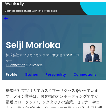
Open in app
Business social network with 4M professionals
Seiji Morioka
株式会社マツリカ / カスタマーサクセスマネージ
ャー
1
Connection
2
Followers
Profile
Stories
Personality
Connections
株式会社マツリカでカスタマーサクセスをやっていま
す。メイン業務は、お客様のオンボーディングですが、
最近はロータッチ/テックタッチの施策、セミナーやコ
ミュニティなどのカスタマーマーケティングにも取り組