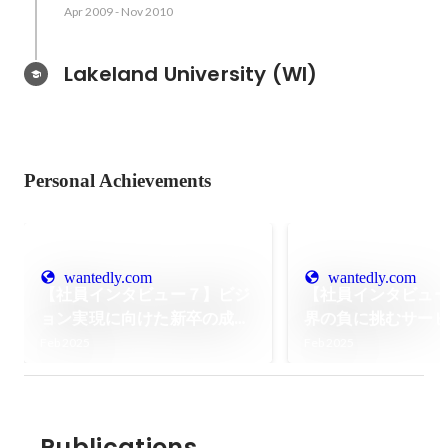
Apr 2009
-
Nov 2010
Lakeland University (WI)
Personal Achievements
wantedly.com
wantedly.com
【社員インタビュー７】ビジ
【社員インタビュ
ョン実現に向けた新卒の成長
界の負に挑むサー
環境とは？
ナーの挑戦
Feb 2025
Feb 2025
Publications