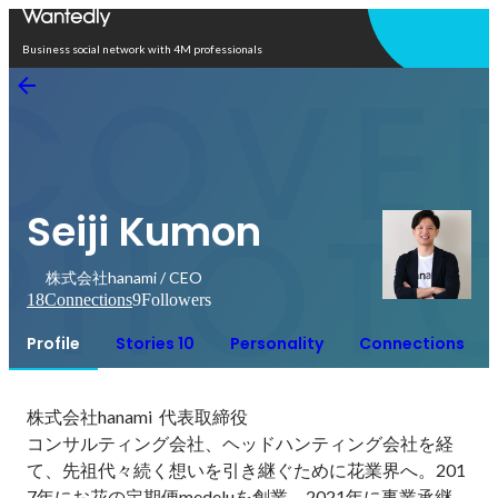
Open in app
Business social network with 4M professionals
Seiji Kumon
株式会社hanami / CEO
18
Connections
9
Followers
Profile
Stories 10
Personality
Connections
株式会社hanami  代表取締役

コンサルティング会社、ヘッドハンティング会社を経
て、先祖代々続く想いを引き継ぐために花業界へ。201
7年にお花の定期便medeluを創業、2021年に事業承継