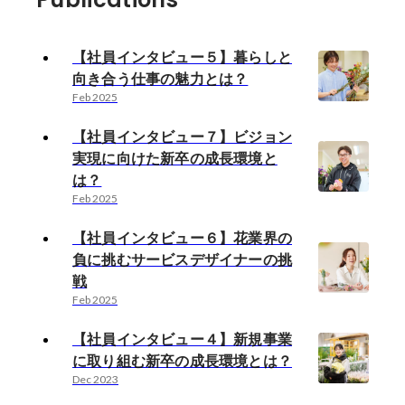
【社員インタビュー５】暮らしと
向き合う仕事の魅力とは？
Feb 2025
【社員インタビュー７】ビジョン
実現に向けた新卒の成長環境と
は？
Feb 2025
【社員インタビュー６】花業界の
負に挑むサービスデザイナーの挑
戦
Feb 2025
【社員インタビュー４】新規事業
に取り組む新卒の成長環境とは？
Dec 2023