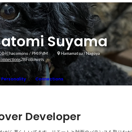
Satomi Suyama
会社hacomono / PM/PdM
Hamamatsu / Nagoya
onnections
28
Followers
Personality
Connections
over Developer 
ながら暮らしいてます。リモートと対面のバランスを取りなが