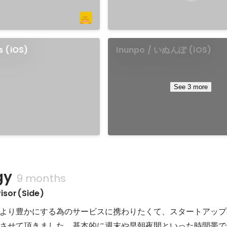
 (iOS)
Inunpo / いぬんぽ (iOS)
See 3 more
gy
9 months
visor(Side)
より豊かにする為のサービスに携わりたくて、スタートアップ
させて頂きました。基本的に週末や早朝夜間といった時間帯で