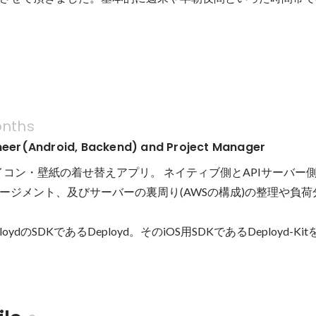
nths
ineer(Android, Backend) and Project Manager
id用アイコン・壁紙の着せ替えアプリ。 ネイティブ側とAPIサーバ
ージメント、及びサーバーの裏周り(AWSの構成)の整理や負荷
loydのSDKであるDeployd。そのiOS用SDKであるDeployd-K