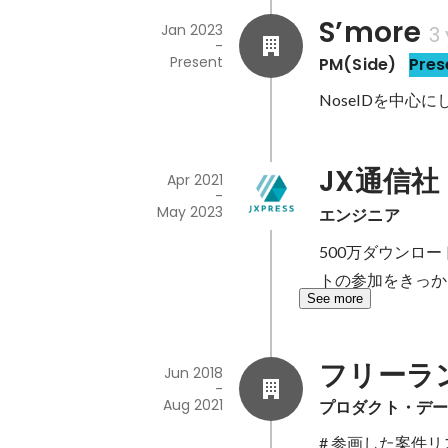
S’more
Jan 2023
3
-
Present
PM(Side)
Pres
NoseIDを中
JX通信社
Apr 2021
-
May 2023
エンジニア
500万ダウンロー
トの参加をきっか
See more
フリーラ
Jun 2018
-
Aug 2021
プロダクト・デ
# 参画した案件リ