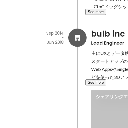
- CtoCドッグ
See more
bulb inc
Sep 2014
-
Jun 2018
Lead Engineer
主にUXとデータ
スタートアップの2
Web AppsやSingl
どを使った3Dア
See more
シェアリング
ージ（Airbnb C