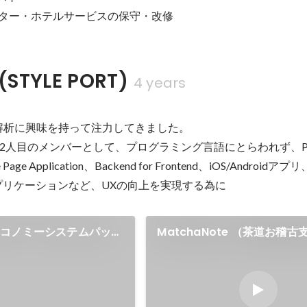
シッター・ホテルサービスの保守・改修
 (STYLE PORT)
4 years
解析に興味を持って注力してきました。

人目のメンバーとして、プログラミング言語にとらわれず、Progre
e Page Application、Backend for Frontend、iOS/Androidア
プリケーションなど、UXの向上を実現する為に
エコノミーシステムパッケ
MatchaNote （茶道お稽
lone Script）
ス）