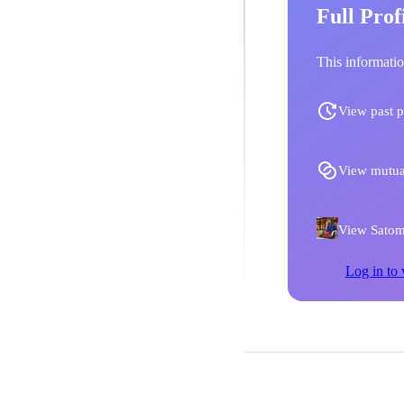
Full Prof
This informatio
View past p
View mutua
View Satomi
Log in to 