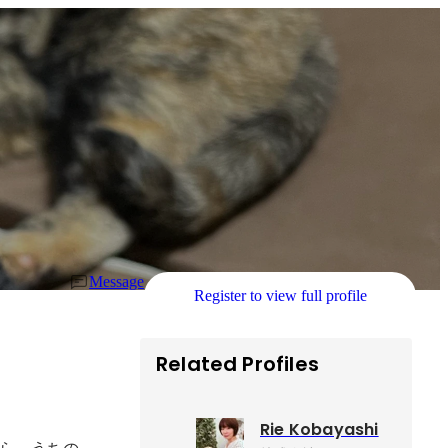
Message
Register to view full profile
Related Profiles
Rie Kobayashi
ら、うちの