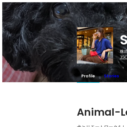
株式
35
C
Profile
Stories
Animal-L
犬とリモートワークをし