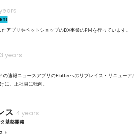
 years
ent
心にしたアプリやペットショップのDX事業のPMを行っています。
3 years
ドの速報ニュースアプリのFlutterへのリプレイス・リニュー
けに、正社員に転向。
ンス
4 years
ータ基盤開発
スト
