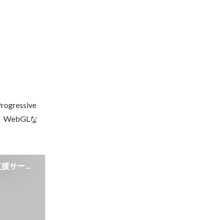
ssive 
プリ、WebGLな
古支援サービ