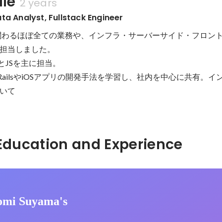
ile
2 years
a Analyst, Fullstack Engineer
関わるほぼ全ての業務や、インフラ・サーバーサイド・フロン
担当しました。

とJSを主に担当。

on RailsやiOSアプリの開発手法を学習し、社内を中心に共有。
いて
Hidden: Education and Experience	
omi Suyama's