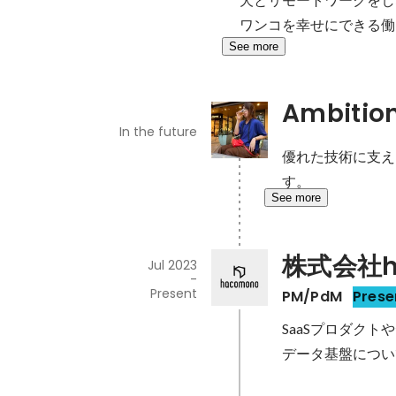
ワンコを幸せにできる働
See more
Ambitio
In the future
優れた技術に支え
す。
See more
株式会社h
Jul 2023
-
Present
PM/PdM
Prese
SaaSプロダクト
データ基盤につい