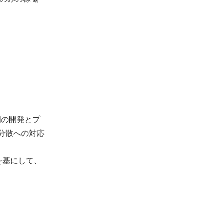
ー側の開発とプ
分散への対応
itを基にして、