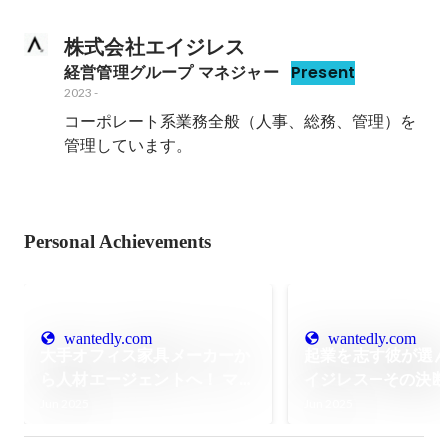
株式会社エイジレス
経営管理グループ マネジャー
Present
2023
-
コーポレート系業務全般（人事、総務、管理）を
管理しています。
Personal Achievements
wantedly.com
wantedly.com
大手オフィス家具メーカーか
起業を志す彼が選
ら人材エージェントへ！ ママ
イジレス—その決
が“自分らしく挑戦し続け
迫る
Jun 2025
Jun 2025
る”キャリアストーリー