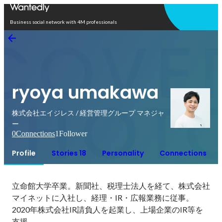
Open in app
Business social network with 4M professionals
ryoya umakawa
株式会社エイジレス / 経営管理グループ マネジャ
ー
0
Connections
1
Follower
Profile
Stories 18
Personality
Connections
立命館大学卒業。新聞社、税理士法人を経て、株式会社
マイネットに入社し、経理・IR・広報業務に従事。

2020年株式会社IR請負人を起業し、上場企業のIR等を
支援。
