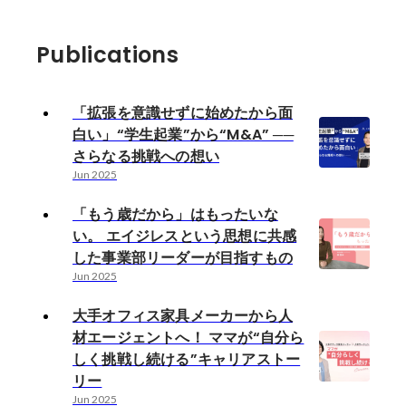
Publications
「拡張を意識せずに始めたから面
白い」“学生起業”から“M&A” ──
さらなる挑戦への想い
Jun 2025
「もう歳だから」はもったいな
い。 エイジレスという思想に共感
した事業部リーダーが目指すもの
Jun 2025
大手オフィス家具メーカーから人
材エージェントへ！ ママが“自分ら
しく挑戦し続ける”キャリアストー
リー
Jun 2025