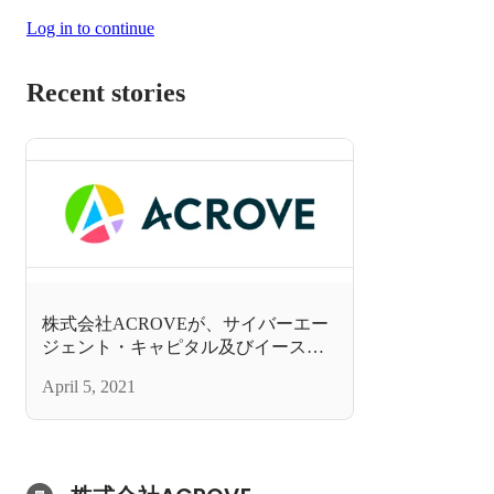
Log in to continue
Recent stories
株式会社ACROVEが、サイバーエー
ジェント・キャピタル及びイースト
ベンチャーズを引受先とする第三者
April 5, 2021
割当増資を実施。