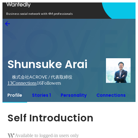
Open in app
Business social network with 4M professionals
Shunsuke Arai
株式会社ACROVE / 代表取締役
13
Connections
16
Followers
Profile
Stories 1
Personality
Connections
Self Introduction
Available to logged-in users only