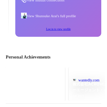
View mutual connections
View Shunsuke Arai's full profile
Log in to view profile
Personal Achievements
Forbes 30 UNDER 30 Asia
2024
wantedly.com
株式会社ACROVE
Aug 2024
ーエージェント・
及びイーストベン
Apr 2021
引受先とする第三