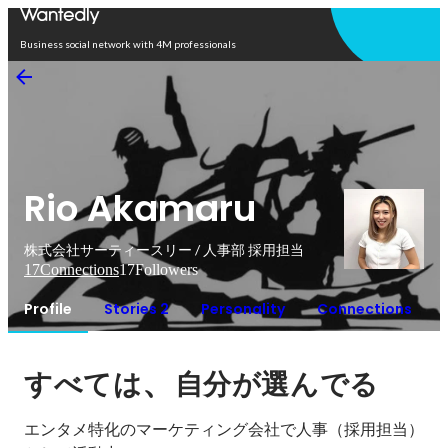
Open in app
Business social network with 4M professionals
Rio Akamaru
株式会社サーティースリー / 人事部 採用担当
17
Connections
17
Followers
Profile
Stories 2
Personality
Connections
、
すべては
自分が選んでる
エンタメ特化のマーケティング会社で人事（採用担当）