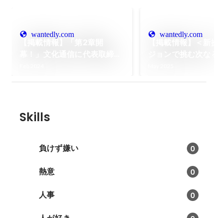
wantedly.com
wantedly.com
【掲載情報】「第2章開
【掲載情報】＜新
幕！」文化通信に代表取締役
ジョンで挑む次な
久保田のインタビューを掲載
＞についてインタ
Feb 2024
May 2025
していただきました！
いただきました！
Skills
負けず嫌い
0
熱意
0
人事
0