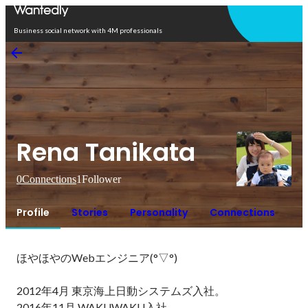
Open in app
Business social network with 4M professionals
Rena Tanikata
0
Connections
1
Follower
Profile
Stories
Personality
Connections
ほやほやのWebエンジニア(°▽°)

2012年4月 東京海上日動システムズ入社。

2016年11月 WAKUWAKU入社。