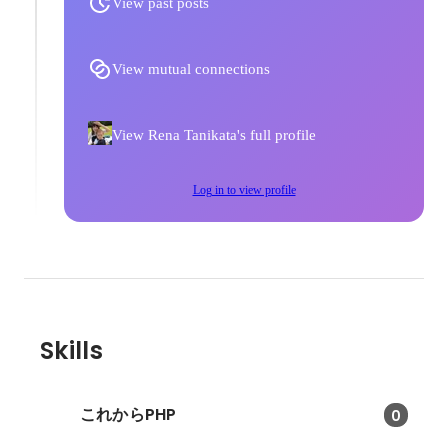
View past posts
View mutual connections
View Rena Tanikata's full profile
Log in to view profile
Skills
これからPHP
0