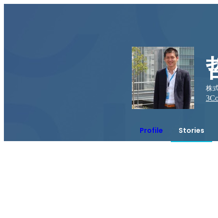
株
3
Co
Profile
Stories