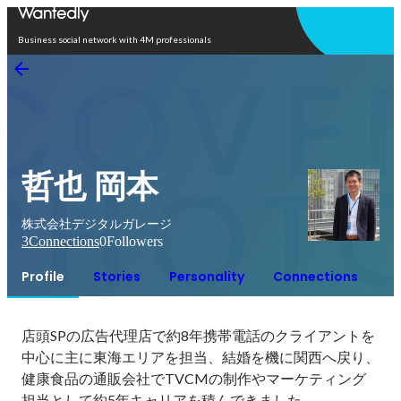
Open in app
Business social network with 4M professionals
哲也 岡本
株式会社デジタルガレージ
3
Connections
0
Followers
Profile
Stories
Personality
Connections
店頭SPの広告代理店で約8年携帯電話のクライアントを
中心に主に東海エリアを担当、結婚を機に関西へ戻り、
健康食品の通販会社でTVCMの制作やマーケティング
担当として約5年キャリアを積んできました。
