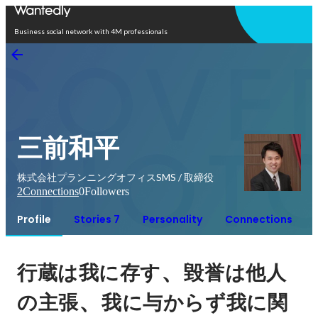
Open in app
Business social network with 4M professionals
三前和平
株式会社プランニングオフィスSMS / 取締役
2
Connections
0
Followers
Profile
Stories 7
Personality
Connections
、
行蔵は我に存す
毀誉は他人
、
の主張
我に与からず我に関