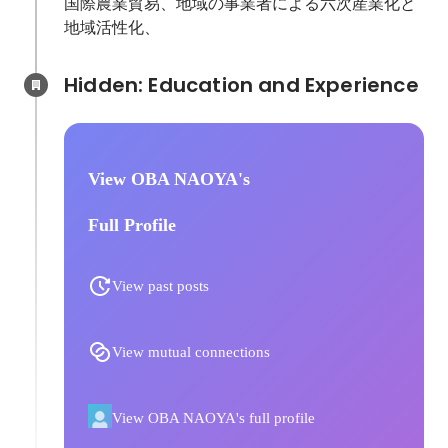
国際農業貿易、地域の事業者による六次産業化と
地域活性化、
Hidden: Education and Experience	
View OBA NAOYA's
Full Profile
View past posts
View mutual connections
View OBA NAOYA's full profile