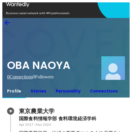
Open in app
Business social network with 4M professionals
OBA NAOYA
0
Connections
0
Followers
Profile
Stories
Personality
Connections
東京農業大学
国際食料情報学部 食料環境経済学科
Apr 2017
-
Mar 2020