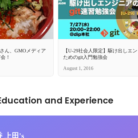
さん、GMOメディア
【U-29社会人限定】駆け出しエ
T会！
ためのgit入門勉強会
August 1, 2016
Hidden: Education and Experience	
香 上田's