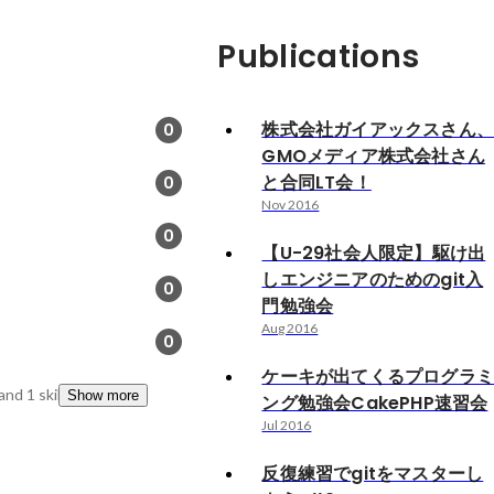
Publications
株式会社ガイアックスさん
0
GMOメディア株式会社さん
と合同LT会！
0
Nov 2016
0
【U-29社会人限定】駆け出
しエンジニアのためのgit入
0
門勉強会
Aug 2016
0
ケーキが出てくるプログラ
and 1 skills
Show more
ング勉強会CakePHP速習会
Jul 2016
反復練習でgitをマスターし