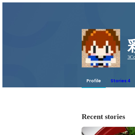
3
Co
Profile
Stories 4
Recent stories