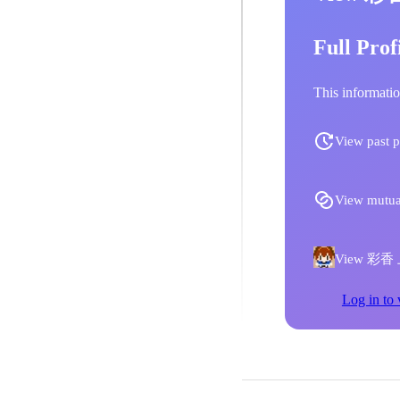
Full Prof
This informatio
View past p
View mutua
View 彩香 上田
Log in to 