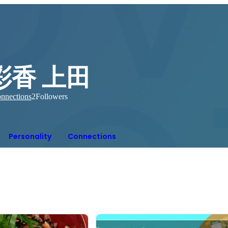
彩香 上田
nnections
2
Followers
Personality
Connections