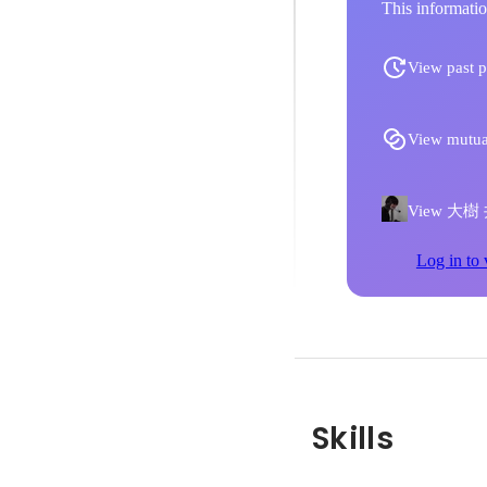
This informatio
View past p
View mutua
View 大樹 井上
Log in to 
Skills