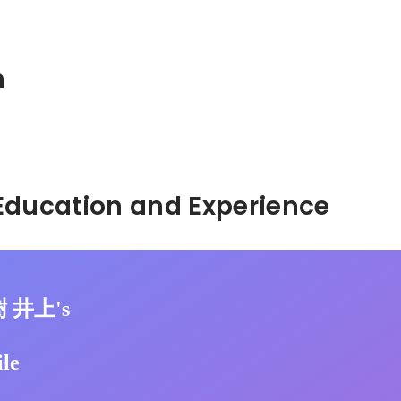
n
Hidden: Education and Experience	
樹 井上's
ile