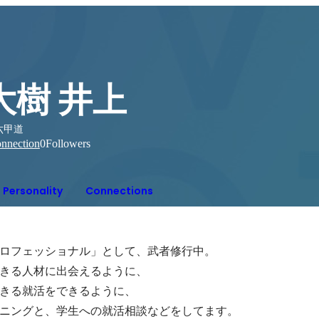
大樹 井上
六甲道
nnection
0
Followers
Personality
Connections
ロフェッショナル」として、武者修行中。

きる人材に出会えるように、

きる就活をできるように、

ニングと、学生への就活相談などをしてます。