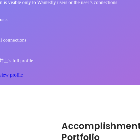
n is visible only to Wantedly users or the user’s connections
osts
l connections
's full profile
view profile
Accomplishment
Portfolio