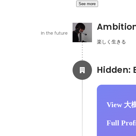
See more
Ambitio
In the future
楽しく生きる
View 大
Full Prof