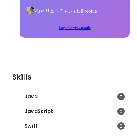
View リュウチャン's full profile
Log in to view profile
Skills
Java
0
JavaScript
0
Swift
0