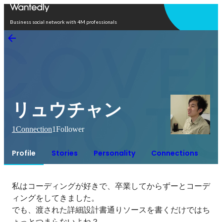
Open in app
Business social network with 4M professionals
リュウチャン
1
Connection
1
Follower
Profile
Stories
Personality
Connections
私はコーディングが好きで、卒業してからずーとコーデ
ィングをしてきました。

でも、渡された詳細設計書通りソースを書くだけではち
ょっとつまらないよね？
