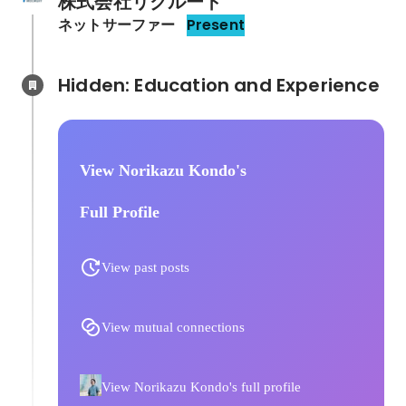
株式会社リクルート
ネットサーファー
Present
Hidden: Education and Experience	
View Norikazu Kondo's
Full Profile
View past posts
View mutual connections
View Norikazu Kondo's full profile