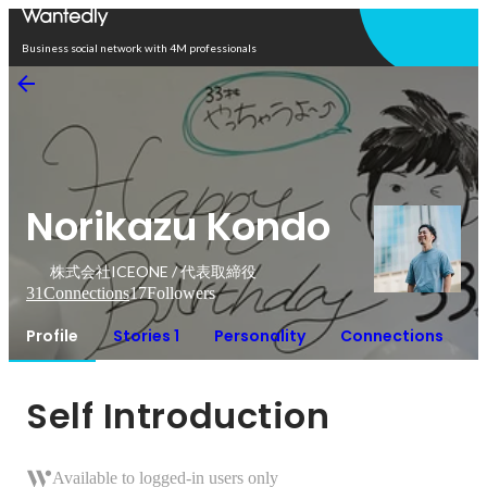
Open in app
Business social network with 4M professionals
Norikazu Kondo
株式会社ICEONE / 代表取締役
31
Connections
17
Followers
Profile
Stories 1
Personality
Connections
Self Introduction
Available to logged-in users only