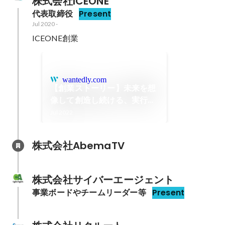
株式会社ICEONE
代表取締役
Present
Jul 2020
-
ICEONE創業
wantedly.com
【創業ストーリー】未来を想
像して創造し続ける、実行者
であり続けたい。ICEONE創
Jul 2022
業ストーリー
株式会社AbemaTV
株式会社サイバーエージェント
事業ボードやチームリーダー等
Present