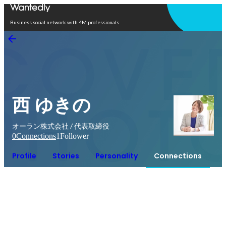
Open in app
Business social network with 4M professionals
西 ゆきの
オーラン株式会社 / 代表取締役
0
Connections
1
Follower
Profile
Stories
Personality
Connections