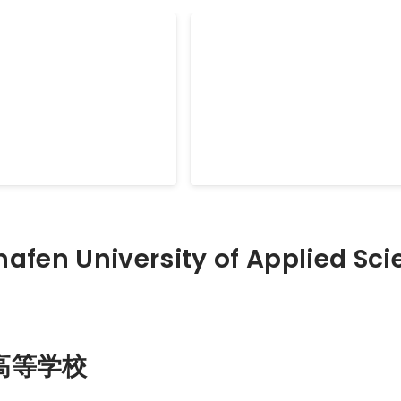
 Compostela ＠Spain
世界一周
ed de Port, to Fisterra.
Mar 2016
-
Jan 2017
afen University of Applied Sc
高等学校