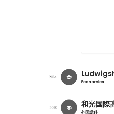
Santiago de
from Saint Jean Pi
900km.
Jun 2016
-
Jul 2017
Ludwigsh
2014
Economics
和光国際
2013
外国語科