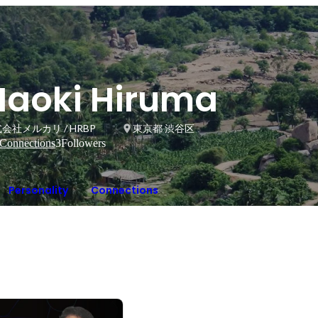
Naoki Hiruma
会社メルカリ / HRBP
東京都 渋谷区
Connections
3
Followers
Personality
Connections