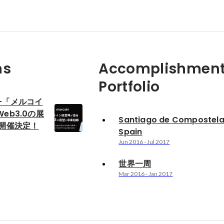
ns
Accomplishment
Portfolio
00-「メルコイ
eb3.0の展
Santiago de Compostel
 開催決定！
Spain
Jun 2016
-
Jul 2017
世界一周
Mar 2016
-
Jan 2017