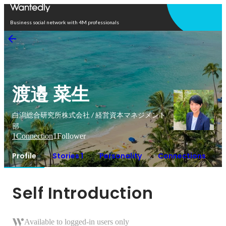
Open in app
Business social network with 4M professionals
渡邉 菜生
白潟総合研究所株式会社 / 経営資本マネジメント
部
1
Connection
1
Follower
Profile
Stories 1
Personality
Connections
Self Introduction
Available to logged-in users only