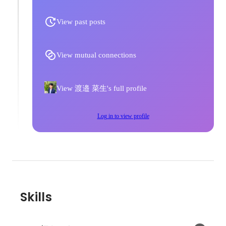
View past posts
View mutual connections
View 渡邉 菜生's full profile
Log in to view profile
Skills