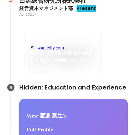
白潟総合研究所株式会社
経営資本マネジメント部
Present
Apr 2021
-
wantedly.com
わけあって3度の就活を経験
した私が、白潟総研に入社を
決めた理由
Apr 2021
Hidden: Education and Experience	
View 渡邉 菜生's
Full Profile