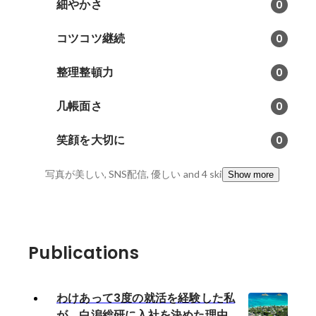
細やかさ
0
コツコツ継続
0
整理整頓力
0
几帳面さ
0
笑顔を大切に
0
写真が美しい, SNS配信, 優しい
and 4 skills
Show more
Publications
わけあって3度の就活を経験した私
が、白潟総研に入社を決めた理由