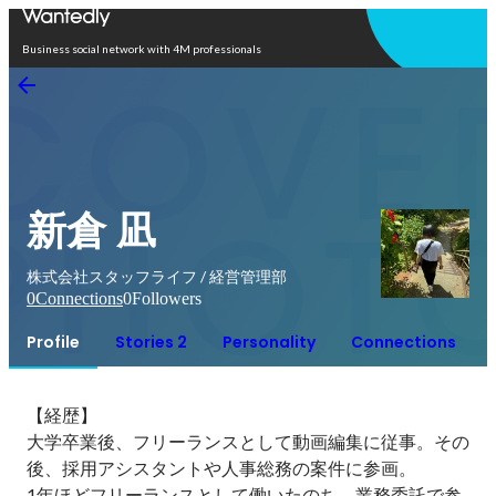
Open in app
Business social network with 4M professionals
新倉 凪
株式会社スタッフライフ / 経営管理部
0
Connections
0
Followers
Profile
Stories 2
Personality
Connections
【経歴】

大学卒業後、フリーランスとして動画編集に従事。その
後、採用アシスタントや人事総務の案件に参画。

1年ほどフリーランスとして働いたのち、業務委託で参