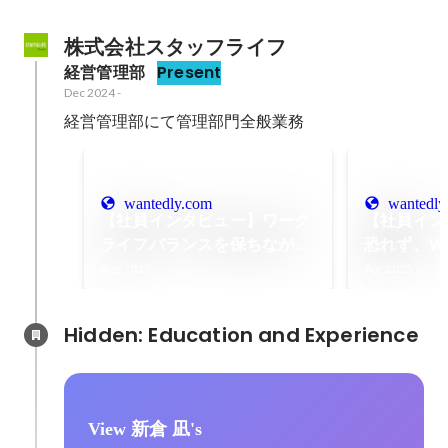
株式会社スタッフライフ
経営管理部
Present
Dec 2024
-
経営管理部にて管理部門全般業務
wantedly.com
wantedly
【社員インタビュー】ワーク
【社員イン
ライフバランスを保ちなが
恐れず、W
ら、エンジニアとして成長し
して挑戦し
Aug 2025
Apr 2025
続ける働き方
Hidden: Education and Experience	
View 新倉 凪's