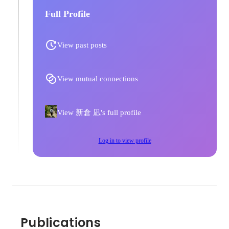
Full Profile
View past posts
View mutual connections
View 新倉 凪's full profile
Log in to view profile
Publications