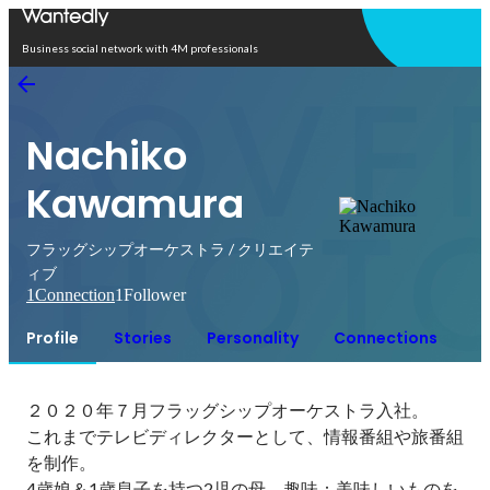
Open in app
Business social network with 4M professionals
Nachiko
Kawamura
フラッグシップオーケストラ / クリエイテ
ィブ
1
Connection
1
Follower
Profile
Stories
Personality
Connections
２０２０年７月フラッグシップオーケストラ入社。

これまでテレビディレクターとして、情報番組や旅番組
を制作。

4歳娘＆1歳息子を持つ2児の母。趣味：美味しいものを