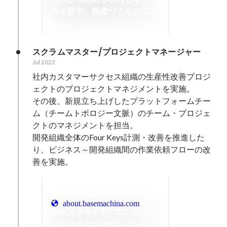
ティ留学 制度づくりの工夫
と参加者の声
Mar 2024
スクラムマスター/プロジェクトマネージャー
Jul 2022
社内カスタマーサクセス組織の生産性改善プロジ
ェクトのプロジェクトマネジメントを実施。

その後、新規立ち上げしたプラットフォームチー
ム（チームトポロジー文脈）のチーム・プロジェ
クトのマネジメントを担当。

開発組織全体のFour Keys計測・改善を推進した
り、ビジネス～開発組織間の作業依頼フローの改
善を実施。
about.basemachina.com
ベースマキナ | "エンジニア
しかできない"がなくなっ