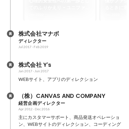
心理的安全性への第一歩とし
僕がファシ
てのふりかえり - ユニファ開
るときに意
発者ブログ
と - ユニ
Dec 2020
Dec 2020
株式会社マナボ
ディレクター
Jul 2017
-
Feb 2019
株式会社 Y's
Jan 2017
-
Jun 2017
WEBサイト、アプリのディレクション
（株）CANVAS AND COMPANY
経営企画ディレクター
Apr 2012
-
Dec 2016
主にカスタマーサポート、商品発送オペレーショ
ン、WEBサイトのディレクション、コーディング