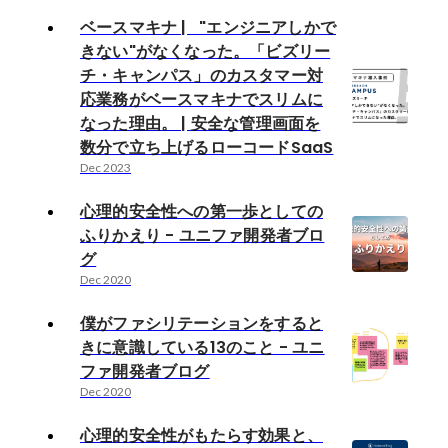
ベースマキナ | "エンジニアしかで
きない"がなくなった。「ビズリー
チ・キャンパス」のカスタマー対
応業務がベースマキナでスリムに
なった理由。 | 安全な管理画面を
数分で立ち上げるローコードSaaS
Dec 2023
心理的安全性への第一歩としての
ふりかえり - ユニファ開発者ブロ
グ
Dec 2020
僕がファシリテーションをすると
きに意識している13のこと - ユニ
ファ開発者ブログ
Dec 2020
心理的安全性がもたらす効果と、