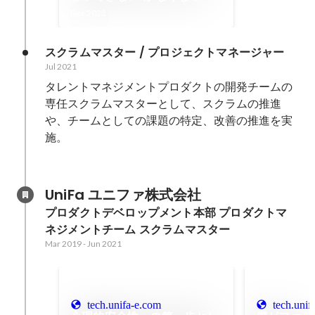
た。「ビズリーチ・キャンパ
Dec 2023
ス」のカスタマー対応業務が
ベースマキナでスリムになっ
スクラムマスター / プロジェクトマネージャー
た理由。 | 安全な管理画面を
Jul 2021
数分で立ち上げるローコード
タレントマネジメントプロダクトの開発チームの
SaaS
専任スクラムマスターとして、スクラムの推進
や、チームとしての課題の特定、改善の推進を実
施。

UniFa ユニファ株式会社
プロダクトデベロップメント本部 プロダクトマ
ネジメントチーム スクラムマスター
Mar 2019
-
Jun 2021
tech.unifa-e.com
tech.unif