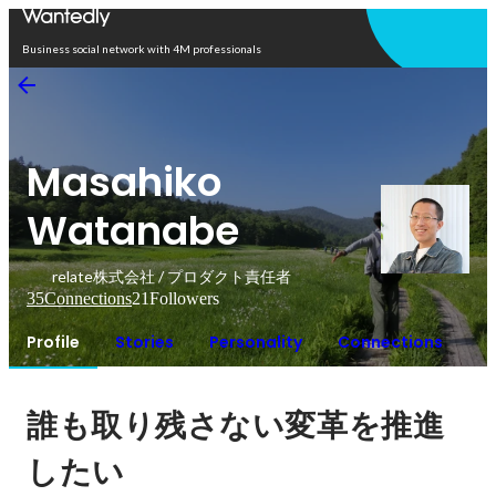
Open in app
Business social network with 4M professionals
Masahiko
Watanabe
relate株式会社 / プロダクト責任者
35
Connections
21
Followers
Profile
Stories
Personality
Connections
誰も取り残さない変革を推進
したい