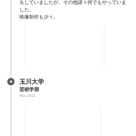
をしていましたが、その他諸々何でもやっていま
した。

映像制作も少々。
お客様からの問い合わせを大幅削
商品発送業
減
改善
Dec 2014
Dec 2013
90
%
玉川大学
芸術学部
Mar 2012
世田谷シルク第1回公演 『グ
ッバイ・マイ・ダーリン』
劇中映像の制作を担当