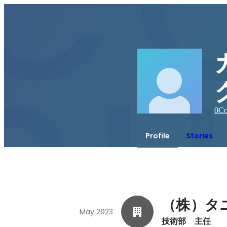
0
Co
Profile
Stories
（株）タ
May 2023
技術部　主任