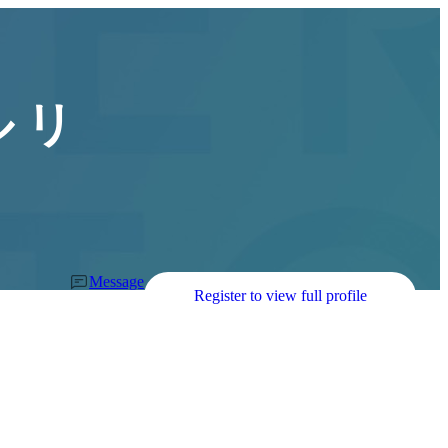
 リ
Message
Register to view full profile