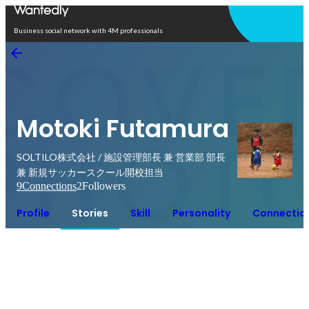
Open in app
Business social network with 4M professionals
Motoki Futamura
SOLTILO株式会社 / 施設管理部長 兼 営業部 部長
兼 新規サッカースクール開校担当
9
Connections
2
Followers
Profile
Stories
Skill
Personality
Connectio