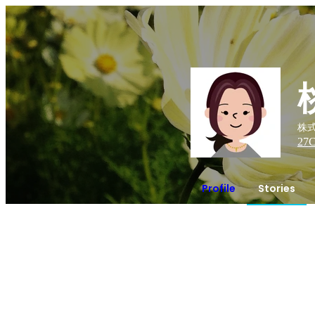
株式
27
C
Profile
Stories