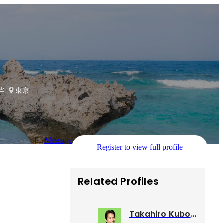
担当
東京
Message
Register to view full profile
Related Profiles
Takahiro Kubo