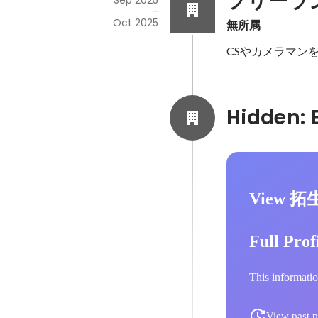
フリーラ
Sep 2025
-
Oct 2025
無所属
CSやカメラマン
View 拓
Full Prof
This informatio
View past p