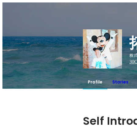
株式
30
C
Profile
Stories
Self Intr