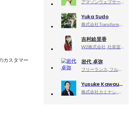
アマゾンウェブサービスジャパン合同会社, Developer Relations Machine Learning
Yuka Sudo
株式会社TransformTravel, 代表取締役
吉村絵里香
W2株式会社, 社長室 室長
ioのカスタマー
岩代 卓弥
フリーランス, フルスタックWebエンジニア
Yusuke Kawauchi
株式会社カミナシ, 取締役COO