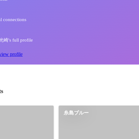
l connections
's full profile
view profile
ts
糸島ブルー