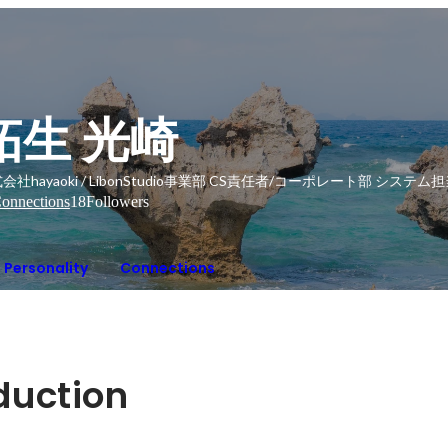
拓生 光崎
会社hayaoki / LibonStudio事業部 CS責任者/コーポレート部 システム
onnections
18
Followers
Personality
Connections
oduction