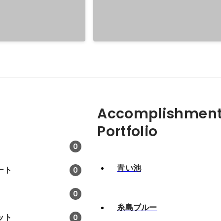
Accomplishment
Portfolio
0
青い池
ート
0
0
糸島ブルー
ット
0