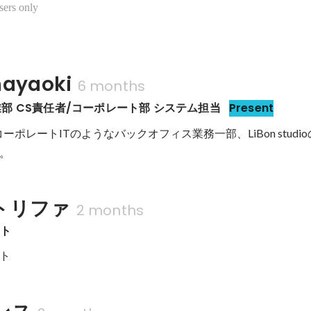
sers only
yaoki
6 months
o事業部 CS責任者/コーポレート部 システム担当
Present
のコーポレートITのようなバックオフィス業務一部、LiBon stud
。
トリファ
2 months
ート
ト