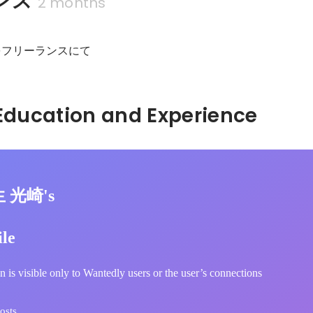
ンス
2 months
をフリーランスにて
Hidden: Education and Experience	
生 光崎's
ile
n is visible only to Wantedly users or the user’s connections
osts