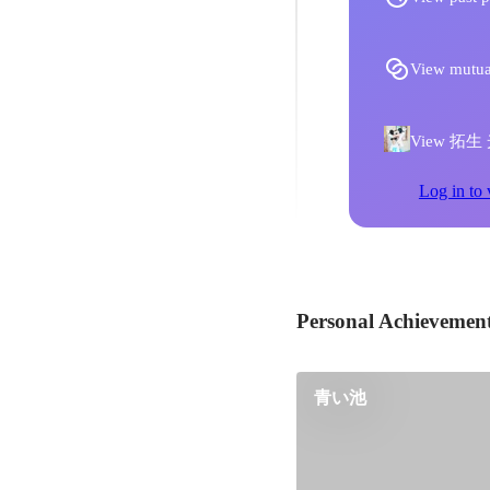
View mutua
View 拓生 光崎
Log in to 
Personal Achievemen
青い池