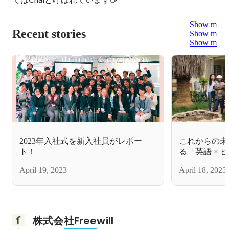
Show more
Recent stories
Show more
Show more
2023年入社式を新入社員がレポー
これからの未
ト！
る「英語 ×
Freewil
April 19, 2023
April 18, 2023
レーニングプ
株式会社Freewill