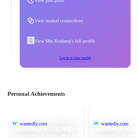
View past posts
View mutual connections
View Mio Kodama's full profile
Log in to view profile
Personal Achievements
wantedly.com
wantedly.com
【2022年9月9日(金)開催】
【2022年9月9日(
MoFFカウントダウン残り4
MoFFカウントダウ