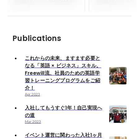
日！トークセッション1紹介
日！トークセッショ
Sep 2022
Sep 2022
Publications
これからの未来、ますます必要と
なる「英語 × ビジネス」スキル。
Freewill流、社員のための英語学
習トレーニングプログラムをご紹
介！
Apr 2023
入社してもうすぐ1年！自己実現へ
の道
Mar 2023
イベント運営に関わった入社1ヶ月