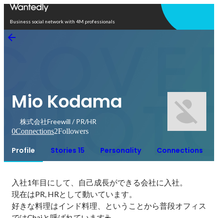
Open in app
Business social network with 4M professionals
Mio Kodama
株式会社Freewill / PR/HR
0
Connections
2
Followers
Profile
Stories 15
Personality
Connections
入社1年目にして、自己成長ができる会社に入社。

現在はPR, HRとして動いています。

好きな料理はインド料理、ということから普段オフィス
ではChaiと呼ばれています☕