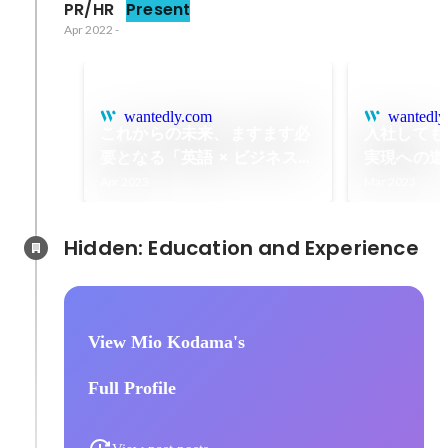
PR/HR
Present
Apr 2022
-
wantedly.com
wantedly
これからの未来、ますます必
入社しても
要となる「英語 × ビジネス」
実現への道
スキル。Freewill流、社員の
Apr 2023
Mar 2023
ための英語学習トレーニング
プログラムをご紹介！
Hidden: Education and Experience	
View Mio Kodama's
Full Profile