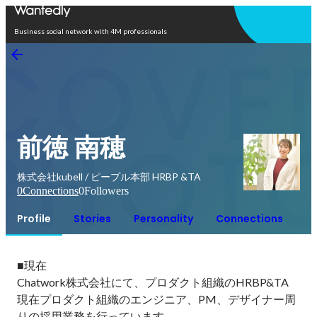
Open in app
Business social network with 4M professionals
前徳 南穂
株式会社kubell / ピープル本部 HRBP &TA
0
Connections
0
Followers
Profile
Stories
Personality
Connections
■現在

Chatwork株式会社にて、プロダクト組織のHRBP&TA

現在プロダクト組織のエンジニア、PM、デザイナー周
りの採用業務を行っています。