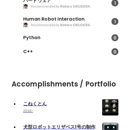
ハードウェア
1
Recommended by
Rintaro OKUDERA
Human Robot Interaction
1
Recommended by
Rintaro OKUDERA
Python
0
C++
0
Accomplishments / Portfolio
こねくとん
2018
-
犬型ロボットエリザベス1号の制作