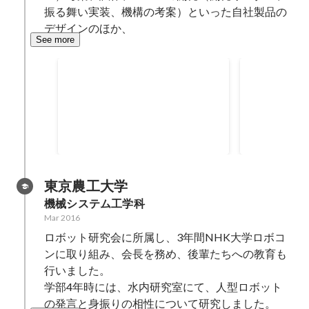
振る舞い実装、機構の考案）といった自社製品の
デザインのほか、
See more
Red Dot Award 2021
グッドデザイン
2021
2020
東京農工大学
機械システム工学科
Mar 2016
ロボット研究会に所属し、3年間NHK大学ロボコ
ンに取り組み、会長を務め、後輩たちへの教育も
行いました。

学部4年時には、水内研究室にて、人型ロボット
の発言と身振りの相性について研究しました。