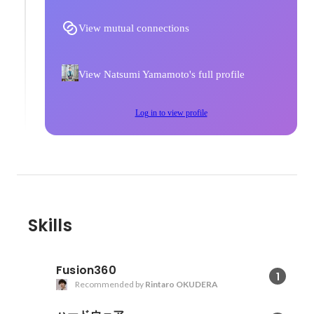
View mutual connections
View Natsumi Yamamoto's full profile
Log in to view profile
Skills
Fusion360
1
Recommended by
Rintaro OKUDERA