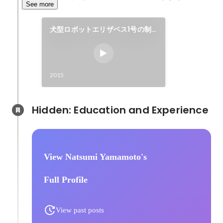
See more
犬型ロボットエリザベス1号の制
作
2015
Hidden: Education and Experience	
View Natsumi Yamamoto's
Full Profile
View past posts