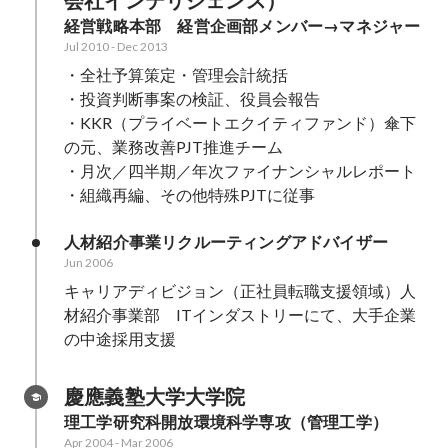
会社インテリジェンス）
経営戦略本部　経営企画部メンバー→マネジャー
Jul 2010
-
Dec 2013
・全社予算策定・管理会計統括

・投資判断事案の検証、役員会報告

・KKR（プライベートエクイティファンド）傘下
の元、業務改善PJT推進チーム

・月次／四半期／年次ファイナンシャルレポート

・組織再編、その他特殊PJTに従事
人材紹介事業リクルーティングアドバイザー
Jun 2006
キャリアディビジョン（正社員転職支援領域）人
材紹介事業部　ITインダストリーにて、大手企業
の中途採用支援
慶應義塾大学大学院
理工学研究科開放環境科学専攻（管理工学）
Apr 2004
-
Mar 2006