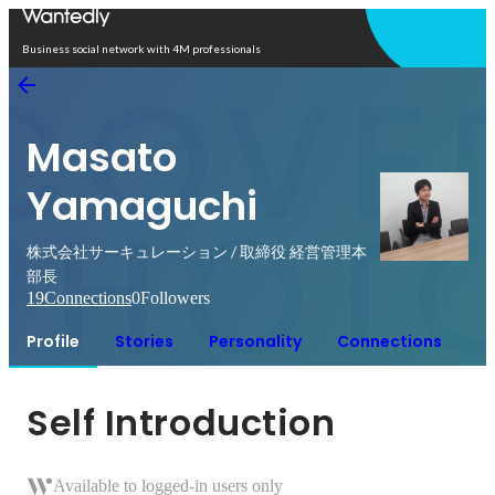
Open in app
Business social network with 4M professionals
Masato
Yamaguchi
株式会社サーキュレーション / 取締役 経営管理本
部長
19
Connections
0
Followers
Profile
Stories
Personality
Connections
Self Introduction
Available to logged-in users only