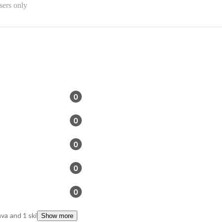
sers only
0
0
0
0
0
va
and 1 skills
Show more