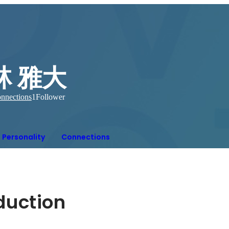
林 雅大
nnections
1
Follower
Personality
Connections
oduction