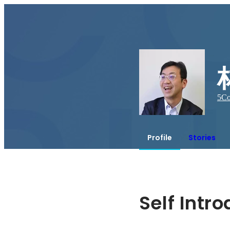
5
Co
Profile
Stories
Self Intr