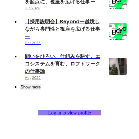
を起点に、視座を広げる仕事ー
Jun 2026
【採用説明会】Beyondー越境し
ながら専門性と視座を広げる仕事
ー
Dec 2025
問いをひろい、仕組みを耕す。エ
コシステムを育む、ロフトワーク
の仕事論
Aug 2025
Show more
Log in to view profile