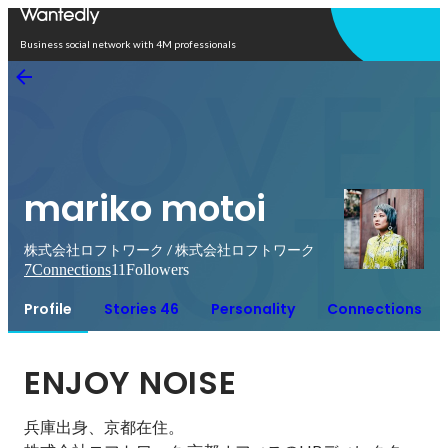
Open in app
Business social network with 4M professionals
mariko motoi
株式会社ロフトワーク / 株式会社ロフトワーク
7
Connections
11
Followers
Profile
Stories 46
Personality
Connections
ENJOY NOISE
兵庫出身、京都在住。
