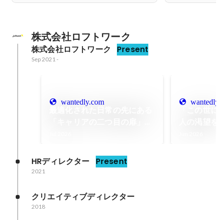
株式会社ロフトワーク
株式会社ロフトワーク
Present
Sep 2021
-
wantedly.com
wantedly
最適化された日常の先にある
「この世に
「キャリアの二つ目の扉」の
人の渇望を
開き方
の実践で社
Jul 2026
Jun 2026
HRディレクター
Present
2021
クリエイティブディレクター
2018