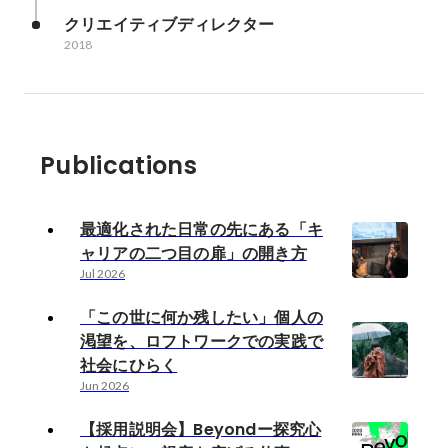
クリエイティブディレクター
2018
Publications
最適化された日常の先にある「キ
ャリアの二つ目の扉」の開き方
Jul 2026
「この世に何か残したい」個人の
渇望を、ロフトワークでの実践で
社会にひらく
Jun 2026
【採用説明会】Beyondー探究心