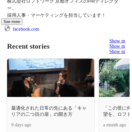
株式会社ロフトワーク 京都オフィスのHRディレクタ
ー。

採用人事・マーケティングを担当しています！
See more
facebook.com
Show more
Recent stories
Show more
Show more
最適化された日常の先にある「キャ
「この世に何
リアの二つ目の扉」の開き方
望を、ロフト
にひらく
9 days ago
a month ago