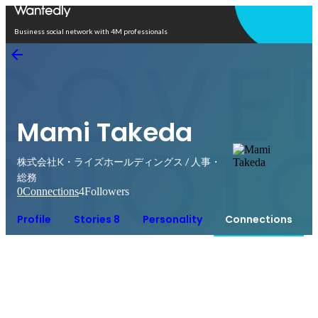
Open in app
Business social network with 4M professionals
Mami Takeda
株式会社K・ライズホールディングス / 人事・
総務
0
Connections
4
Followers
Profile
Stories 8
Personality
Connections