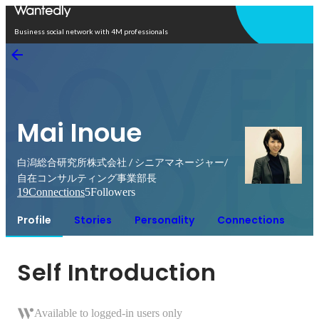
Open in app
Business social network with 4M professionals
Mai Inoue
白潟総合研究所株式会社 / シニアマネージャー/
自在コンサルティング事業部長
19
Connections
5
Followers
Profile
Stories
Personality
Connections
Self Introduction
Available to logged-in users only