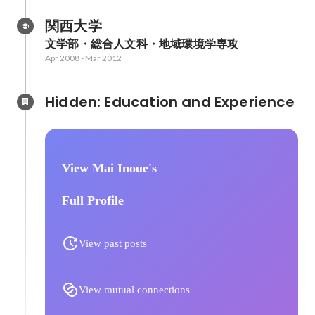
関西大学
文学部・総合人文科・地域環境学専攻
Apr 2008
-
Mar 2012
Hidden: Education and Experience	
View Mai Inoue's
Full Profile
View past posts
View mutual connections