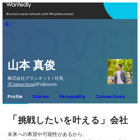
Open in app
Business social network with 4M professionals
山本 真俊
株式会社グランネット / 社長
3
Connections
0
Followers
Profile
Stories
Personality
Connections
「
」
挑戦したいを叶える
会社
未来への希望や可能性があるから、
