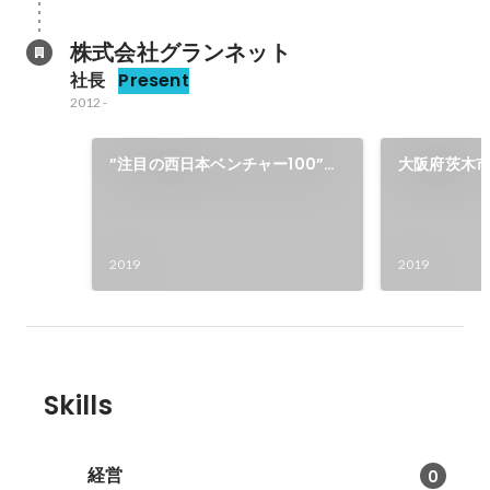
株式会社グランネット
社長
Present
2012
-
”注目の西日本ベンチャー100”に
大阪府茨木
選出！
2019
2019
Skills
経営
0