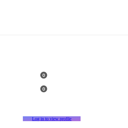
0
0
Log in to view profile