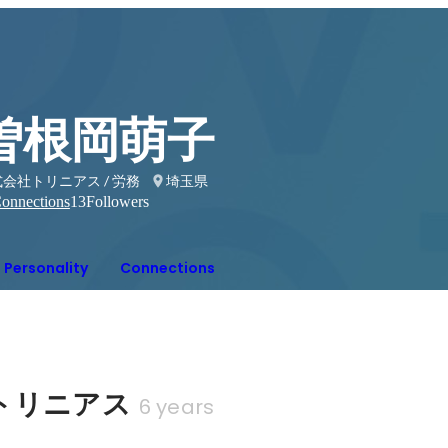
曽根岡萌子
会社トリニアス / 労務
埼玉県
onnections
13
Followers
Personality
Connections
トリニアス
6 years