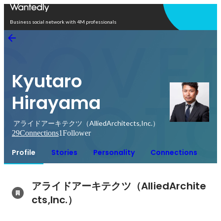
Open in app
Business social network with 4M professionals
Kyutaro
Hirayama
アライドアーキテクツ（AlliedArchitects,Inc.）
29
Connections
1
Follower
Profile
Stories
Personality
Connections
アライドアーキテクツ（AlliedArchite
cts,Inc.）