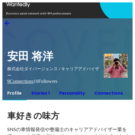
Open in app
Business social network with 4M professionals
安田 将洋
株式会社ダイバージェンス / キャリアアドバイザ
ー
9
Connections
10
Followers
Profile
Stories 1
Personality
Connections
車好きの味方
SNSの車情報発信や整備士のキャリアアドバイザー業を