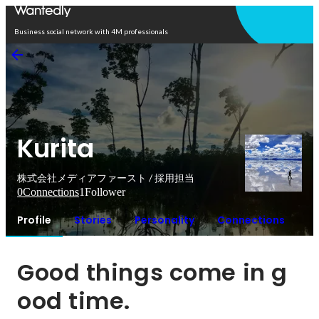
Open in app
Business social network with 4M professionals
Kurita
株式会社メディアファースト / 採用担当
0
Connections
1
Follower
Profile
Stories
Personality
Connections
Good things come in g
ood time.