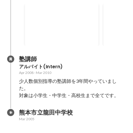
学園祭企画部門（部門長）
学園祭企画
企画部門長として超がんばった
企画部門メン
塾講師
アルバイト(Intern)
Apr 2008
-
Mar 2010
少人数個別指導の塾講師を3年間やっていまし
た。

対象は小学生・中学生・高校生まで全てです。
熊本市立龍田中学校
Mar 2005