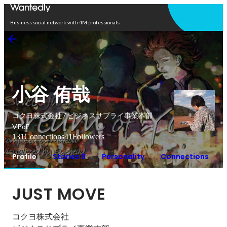
Open in app
Business social network with 4M professionals
小谷 侑哉
コクヨ株式会社 / ビジネスサプライ事業本部
VPoE
131
Connections
41
Followers
Profile
Stories 8
Personality
Connections
JUST MOVE
コクヨ株式会社
