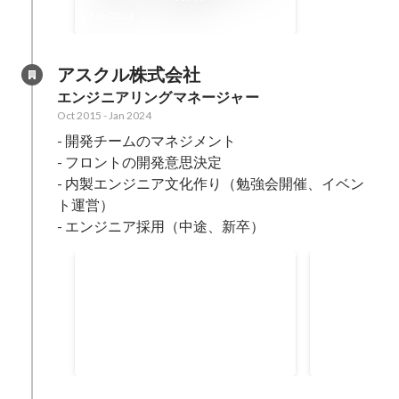
Feb 2024
アスクル株式会社
エンジニアリングマネージャー
Oct 2015
-
Jan 2024
- 開発チームのマネジメント

- フロントの開発意思決定

- 内製エンジニア文化作り（勉強会開催、イベン
ト運営）

- エンジニア採用（中途、新卒）
Anubis
LOHAC
アル
社内向けグロースハックプラット
LOHACO
フォーム（ALL Kotlin）