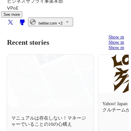
ビジネスサプライ事業本部

VPoE
See more
twitter.com
+2
Show more
Recent stories
Show more
Show more
Yahoo! Japa
クルチームが
た！
マニュアルは存在しない！マネージ
ャーでいることの10の心構え