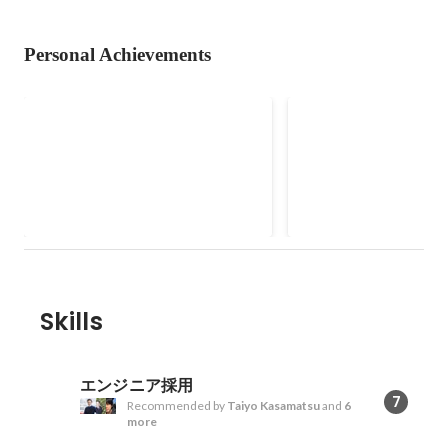
Personal Achievements
KAC 2011 某部門 FINALIST
KAC 2012 某部門 FIN
Skills
エンジニア採用
7
Recommended by
Taiyo Kasamatsu
and
6
more