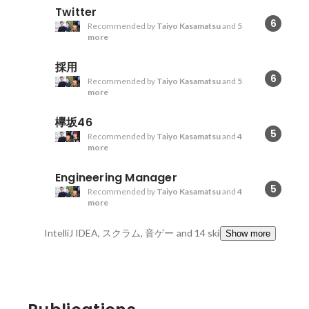
Twitter
6
Recommended by
Taiyo Kasamatsu
and
5
more
採用
6
Recommended by
Taiyo Kasamatsu
and
5
more
欅坂46
5
Recommended by
Taiyo Kasamatsu
and
4
more
Engineering Manager
5
Recommended by
Taiyo Kasamatsu
and
4
more
IntelliJ IDEA, スクラム, 音ゲー
and 14 skills
Show more