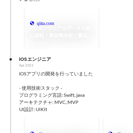
qiita.com
iOSエンジニアがデータ分析
に挑戦！単回帰分析と重回帰
分析の基本を解説！ - Qiita
Apr 2023
iOSエンジニア
Apr 2021
iOSアプリの開発を行っていました

- 使用技術スタック -

プログラミング言語: Swift, java

アーキテクチャ: MVC, MVP

UI設計: UIKIt