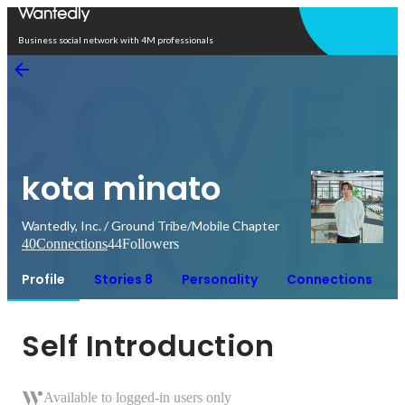
Open in app
Business social network with 4M professionals
kota minato
Wantedly, Inc. / Ground Tribe/Mobile Chapter
40
Connections
44
Followers
Profile
Stories 8
Personality
Connections
Self Introduction
Available to logged-in users only