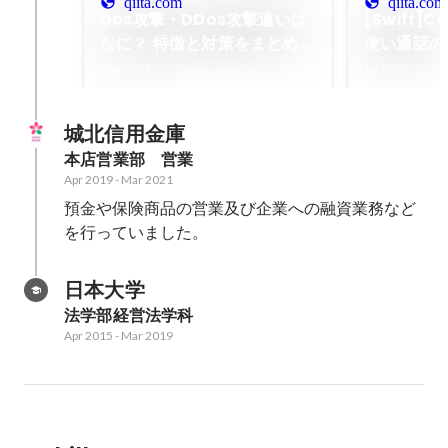
qiita.com
qiita.com
Dos攻撃・DDos攻撃違いは
[Swift]Ca
なに？ 特徴と対策をまとめて
使い通話の
みた。 - Qiita
- Qiita
Aug 2022
Jul 2022
城北信用金庫
本店営業部　営業
Apr 2019
-
Mar 2021
預金や保険商品の営業及び企業への融資業務など
日本大学
法学部経営法学科
Apr 2015
-
Mar 2019