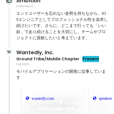
Ambition
In the future
エンドユーザーを忘れない姿勢を持ちながら、iO
Sエンジニアとしてプロフェッショナル性を追求し
続けたいです。さらに、どこまで行っても「いい
奴」であり続けることを大切にし、チームやプロ
ジェクトに貢献したいと考えています。
Wantedly, Inc.
Ground Tribe/Mobile Chapter
Present
Feb 2025
-
モバイルアプリケーションの開発に従事していま
す
wantedly.com
speakerd
フィードバックで育てるAI開
フィードバ
発 ── 暗黙知を組織の資産に
発