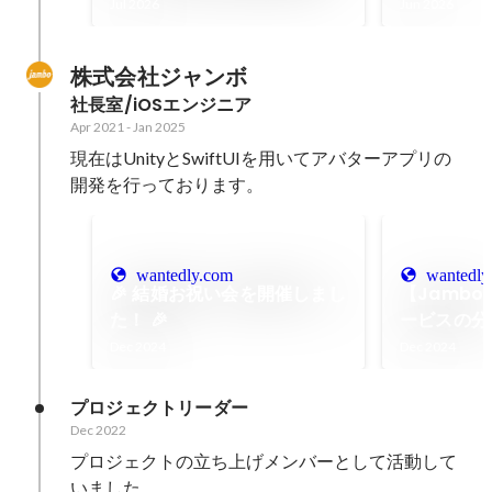
変える仕組みづくり
Jul 2026
Jun 2026
株式会社ジャンボ
社長室/iOSエンジニア
Apr 2021
-
Jan 2025
現在はUnityとSwiftUIを用いてアバターアプリの
開発を行っております。
wantedly.com
wantedly
🎉 結婚お祝い会を開催しまし
【Jambo 
た！ 🎉
ービスの分
ョップを実
Dec 2024
Dec 2024
プロジェクトリーダー
Dec 2022
プロジェクトの立ち上げメンバーとして活動して
いました。