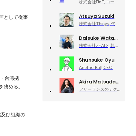
株式会社FinT, コーポレートオペレーションチーム
Atsuya Suzuki
企画として従事
株式会社Things, 代表取締役CEO
Daisuke Watanabe
株式会社ZEALS, 執行役員
Shunsuke Oyu
AnotherBall, CEO
・台湾拠
Akira Matsuda
表を務める。
フリーランスのテクニカルアドバイザー業, 技術顧問
業及び組織の