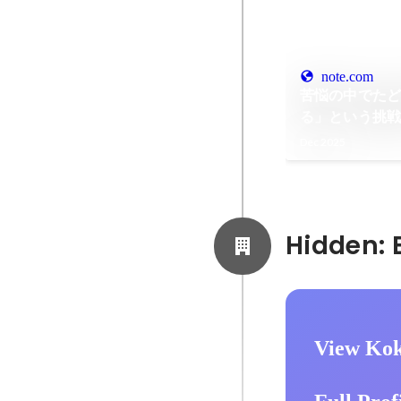
note.com
苦悩の中でた
る」という挑戦。
Kitagawa）
Dec 2025
View Kok