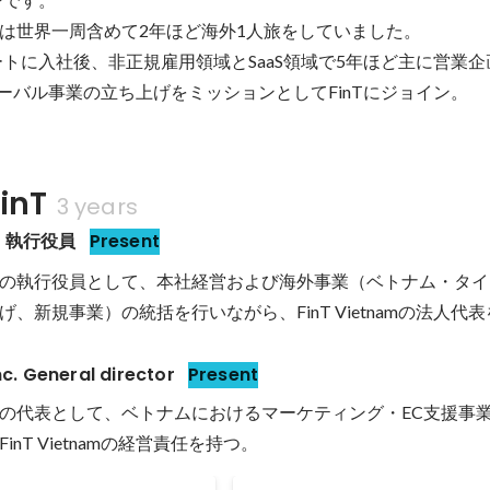
は世界一周含めて2年ほど海外1人旅をしていました。

ートに入社後、非正規雇用領域とSaaS領域で5年ほど主に営業
ローバル事業の立ち上げをミッションとしてFinTにジョイン。
inT
3 years
 執行役員
Present
の執行役員として、本社経営および海外事業（ベトナム・タイ
、新規事業）の統括を行いながら、FinT Vietnamの法人代
nc. General director
Present
の代表として、ベトナムにおけるマーケティング・EC支援事
nT Vietnamの経営責任を持つ。