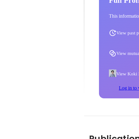
Full Prof
This informatio
View past p
View mutua
View Koki K
Log in to 
Publicatio