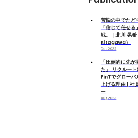
苦悩の中でたど
「信じて任せる
戦。｜北川 晃希（
Kitagawa）
Dec 2025
「圧倒的に先が
た」 リクルー
FinTでグロー
上げる理由 | 
ー
Aug 2023