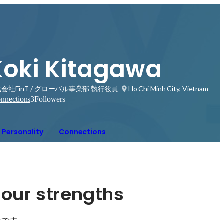
Koki Kitagawa
会社FinT / グローバル事業部 執行役員
Ho Chi Minh City, Vietnam
nnections
3
Followers
Personality
Connections
our strengths
です。
