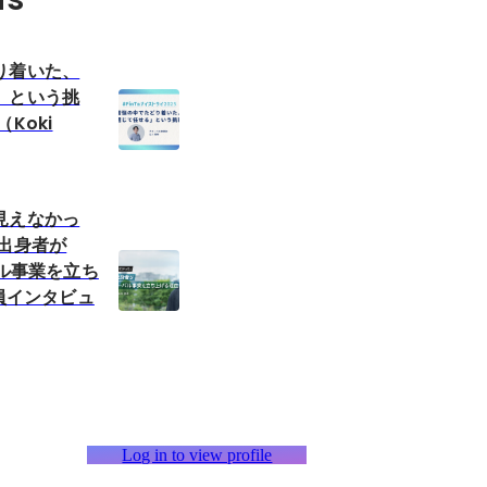
り着いた、
」という挑
Koki
見えなかっ
ト出身者が
バル事業を立ち
社員インタビュ
Log in to view profile