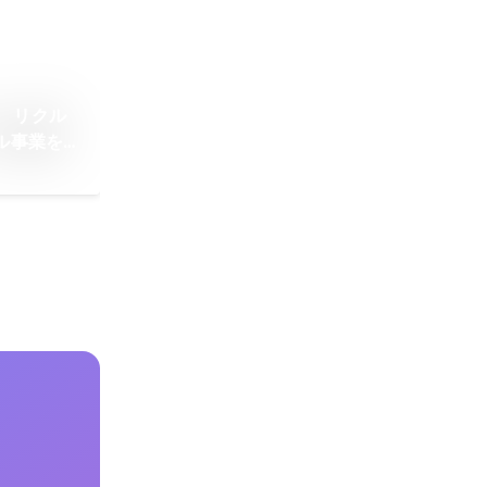
 リクル
バル事業を立
ュー