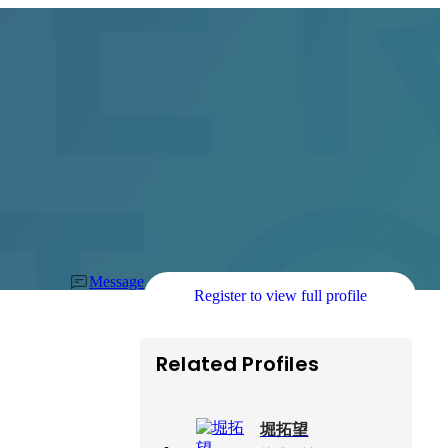
Message
Register to view full profile
Related Profiles
堀拓望