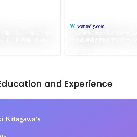
wantedly.com
どり着いた、「信じて任せ
「圧倒的に先が見えなかった」
｜北川 晃希（Koki
ート出身者がFinTでグロー
ち上げる理由 | 社員インタビ
Aug 2023
Hidden: Education and Experience	
i Kitagawa's