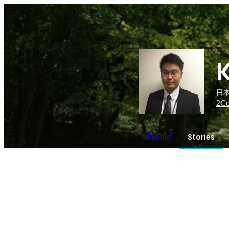
日
2
Co
Profile
Stories