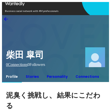
Open in app
Business social network with 4M professionals
柴田 皐司
0
Connections
0
Followers
Profile
Stories
Personality
Connections
、
泥臭く挑戦し
結果にこだわ
る