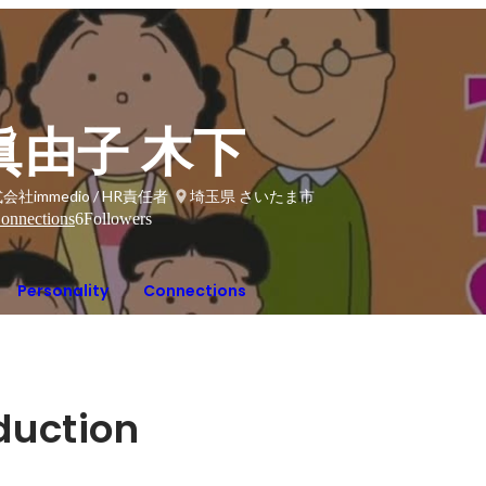
眞由子 木下
会社immedio / HR責任者
埼玉県 さいたま市
onnections
6
Followers
Personality
Connections
oduction