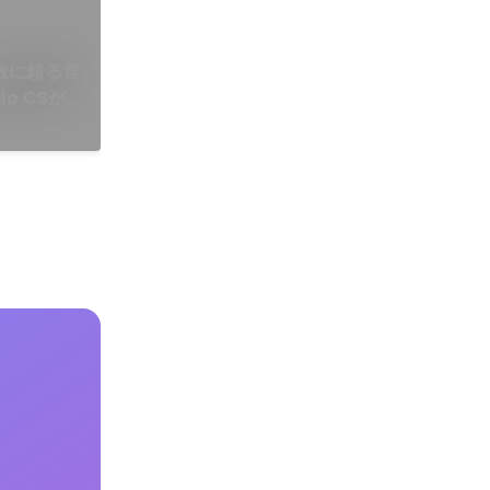
数に頼る営
o CSが