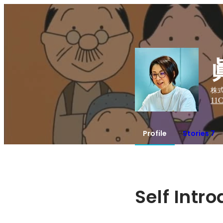
株式
11
C
Profile
Stories 7
Self Intr