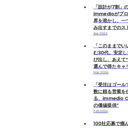
「設計が7割」
immedioが
界を溶かし、一
み出すまでのス
Apr 2026
「このままでい
む30代。安定
び出し、あえて“
選んで得たキャ
Mar 2026
「受注はゴール
数に頼る営業を
る、immedio
の価値提供”
Feb 2026
100社応募で掴