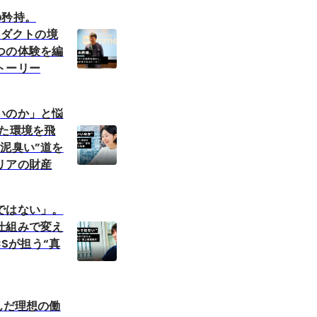
の矜持。
プロダクトの境
つの体験を編
トーリー
いのか」と悩
した環境を飛
泥臭い”道を
リアの財産
ではない」。
仕組みで変え
 CSが担う“真
んだ理想の働