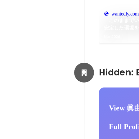
wantedly.com
「このままでい
安定した環境を
い”道を選んで
Mar 2026
View 眞
Full Prof