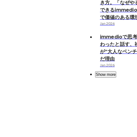
き方。「なぜや
できるimmed
で価値のある環
Jan 2026
immedioで
わったと話す、
が“大人なベンチ
だ理由
Jan 2026
Show more