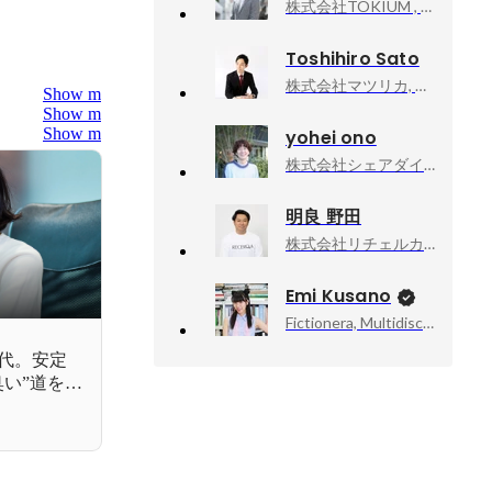
株式会社TOKIUM , 採用
Toshihiro Sato
株式会社マツリカ, HR Division 組織開発担当
Show more
Show more
Show more
yohei ono
株式会社シェアダイン, 執行役員 CHRO / People&Culture部 部長
明良 野田
株式会社リチェルカ, リードエンジニア
Emi Kusano
Fictionera, Multidisciplinary Artist / CEO / Co-Founder
0代。安定
い”道を選