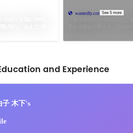
See 5 more
wantedly.com
いのか」と悩む30代。
「受注はゴールではない」。
飛び出し、あえて“泥臭
業を仕組みで変える、immedi
得たキャリアの財産
担う“真の価値提供”
Feb 2026
Hidden: Education and Experience	
由子 木下's
ile