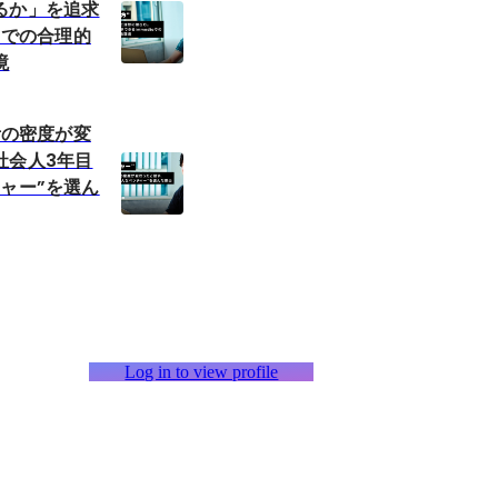
るか」を追求
ioでの合理的
境
思考の密度が変
社会人3年目
ャー”を選ん
Log in to view profile