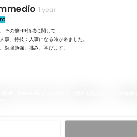
mmedio
1 year
nt
、その他HR領域に関して

人事、特技：人事になる時が来ました。

、勉強勉強、挑み、学びます。
の矜持。immedioがプロダクトの境界を溶かし、一つの体験
リー