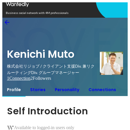
Open in app
Business social network with 4M professionals
Kenichi Muto
株式会社リジョブ / クライアント支援Div. 兼リク
ルーティングDiv. グループマネージャー
1
Connection
2
Followers
Profile
Stories
Personality
Connections
Self Introduction
Available to logged-in users only