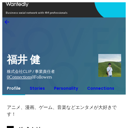
Open in app
Business social network with 4M professionals
福井 健
株式会社CLIP / 事業責任者
0
Connections
0
Followers
Profile
Stories
Personality
Connections
アニメ、漫画、ゲーム、音楽などエンタメが大好きで
す！