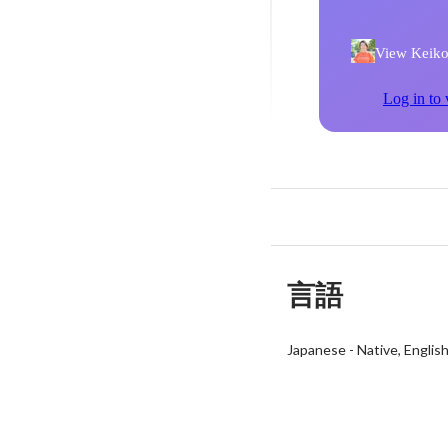
View Keiko 
Log in to 
言語
Japanese
-
Native
Englis