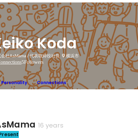
Keiko Koda
会社AsMama / 代表取締役社長
横浜市
onnections
5
Followers
Personality
Connections
sMama
16 years
Present