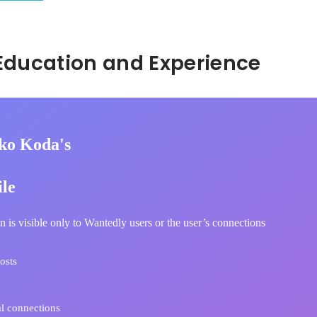
Hidden: Education and Experience	
ko Koda's
ile
n is visible only to Wantedly users or the user’s connections
osts
l connections