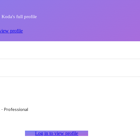
Koda's full profile
view profile
h
-
Professional
Log in to view profile