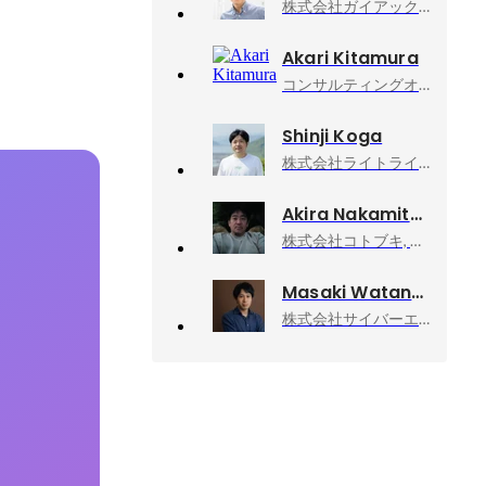
株式会社ガイアックス
Akari Kitamura
コンサルティングオフィスnib., 代表(個人事業主)
Shinji Koga
株式会社ライトライト, 承継支援チーム
Akira Nakamitsu
株式会社コトブキ, 販売店本部長 兼 関西エリア営業部長
Masaki Watanabe
株式会社サイバーエージェント, 新R25編集長