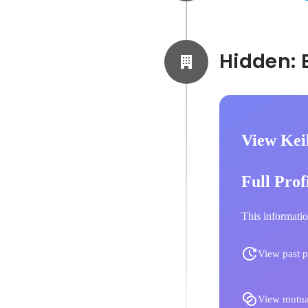
View Kei
Full Prof
This informatio
View past p
View mutua