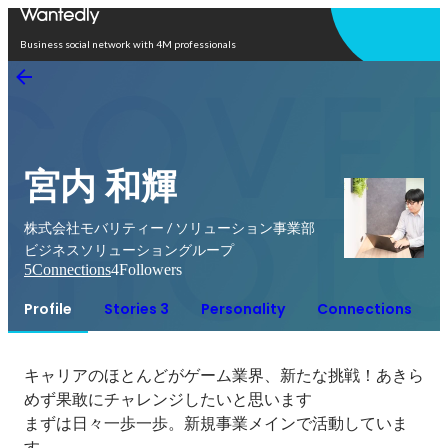
Open in app
Business social network with 4M professionals
宮内 和輝
株式会社モバリティー / ソリューション事業部
ビジネスソリューショングループ
5
Connections
4
Followers
Profile
Stories 3
Personality
Connections
キャリアのほとんどがゲーム業界、新たな挑戦！あきら
めず果敢にチャレンジしたいと思います

まずは日々一歩一歩。新規事業メインで活動していま
す。