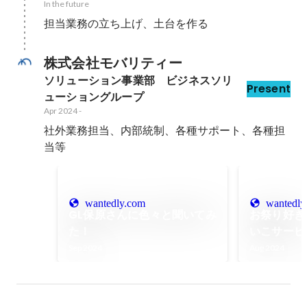
In the future
担当業務の立ち上げ、土台を作る
株式会社モバリティー
ソリューション事業部　ビジネスソリ
Present
ューショングループ
Apr 2024
-
社外業務担当、内部統制、各種サポート、各種担
当等
wantedly.com
wantedly
GL保原さんに色々と聞いてみ
お祭り好き
た！
いこサービ
介！！
Sep 2024
Aug 2024