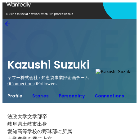
Open in app
Business social network with 4M professionals
Kazushi Suzuki
ヤフー株式会社 / 知恵袋事業部企画チーム
0
Connections
0
Followers
Profile
Stories
Personality
Connections
法政大学文学部卒

岐阜県土岐市出身

愛知高等学校の野球部に所属

大学進学を機に上京
