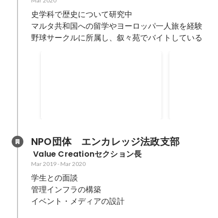
Mar 2020
史学科で歴史について研究中

マルタ共和国への留学やヨーロッパ一人旅を経験

野球サークルに所属し、叙々苑でバイトしている
Advertising Day vol.2
OB訪問セ
法政大学自主マスコミ講座主催
長期インター
で、株式会社博報堂/博報堂DYメ
ルハートにて
ディアパートナーズ、株式会社ジ
員に助けをも
ェイアール東日本企画、株式会社
運営、遂行を
デルフィスの3社の説明会の企
しながら2時
画、運営、遂行に携わる。 株式会
た。
NPO団体　エンカレッジ法政支部
社デルフィスの企画責任者として
 Value Creationセクション長
活動し、制作進行管理、企画、プ
Mar 2019
-
Mar 2020
レゼンテーターを担当。 100人の
学生との面談

前で25分間人事とトークセッショ
ンを行った。
管理インフラの構築

イベント・メディアの設計