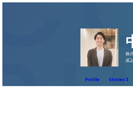
株式
4
Co
Profile
Stories 3